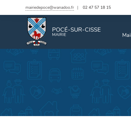
mairiedepoce@wanadoo.fr
02 47 57 18 15
POCÉ-SUR-CISSE
Mai
MAIRIE
État civil
De
Naissance, mariage, décès
Naissance
Mariage
Décès