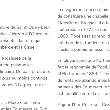
Les vignerons qui en étaien
de construire une chapelle 
Tiercelin de Brosses. Il a f
ommune de Saint-Ouen-Les-
soit créée en 1771 et que
elles-Négron à l’Ouest, et
1809, Pocé s’est agrandi d’
ésents : la Loire qui
création de la fonderie d’
mberge et la Cisse.
siècle, a permis un essor 
e encaissée de la
Employant presque 400 per
ation puisque les
fait la renommée de Pocé. 
inéaire. De part et d’autre,
M.Bertrand en 1889. Ce der
és plus ou moins continus,
de l’enfance abandonnée. 
voués à l’agriculture et
hameau des Fougerets. Actu
est installée entre la Cisse 
: la Mazère en limite
Aujourd’hui, Pocé-sur-Ciss
et les Fougerets au Sud