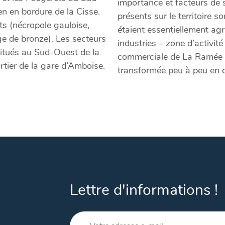
importance et facteurs de
ien en bordure de la Cisse.
présents sur le territoire s
ts (nécropole gauloise,
étaient essentiellement agri
ge de bronze). Les secteurs
industries – zone d’activi
, situés au Sud-Ouest de la
commerciale de La Ramée -,
tier de la gare d’Amboise.
transformée peu à peu en 
Lettre d'informations !