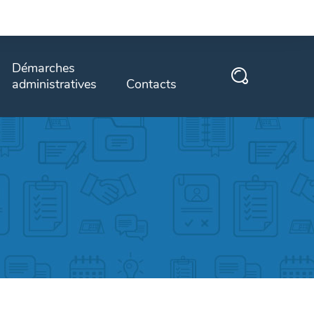
Démarches
administratives
Contacts
e de
Explication de vos démarches
administratives à faire à la
mairie ou directement sur des
sites institutionnels externes.