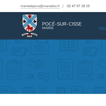
mairiedepoce@wanadoo.fr
02 47 57 18 15
POCÉ-SUR-CISSE
Mai
MAIRIE
État civil
De
Naissance, mariage, décès
Naissance
Mariage
Décès