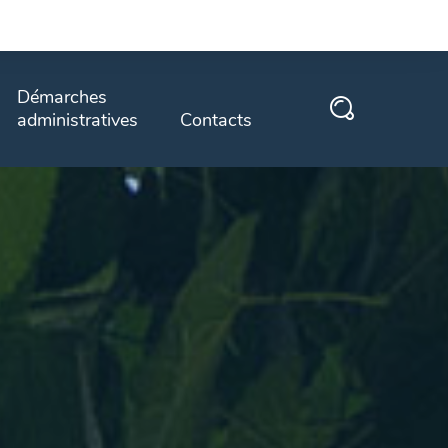
Démarches
administratives
Contacts
e de
Explication de vos démarches
administratives à faire à la
mairie ou directement sur des
sites institutionnels externes.