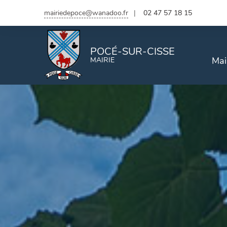
mairiedepoce@wanadoo.fr
02 47 57 18 15
POCÉ-SUR-CISSE
Mai
MAIRIE
État civil
De
Naissance, mariage, décès
Naissance
Mariage
Décès